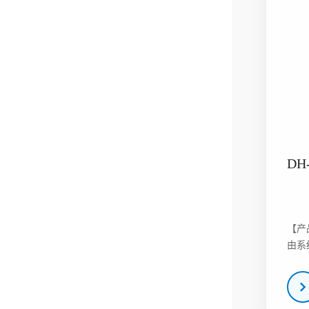
D
【产
由系