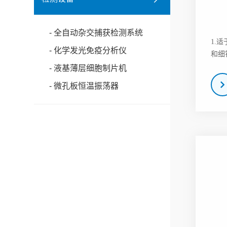
- 全自动杂交捕获检测系统
1.
- 化学发光免疫分析仪
和细
- 液基薄层细胞制片机
- 微孔板恒温振荡器